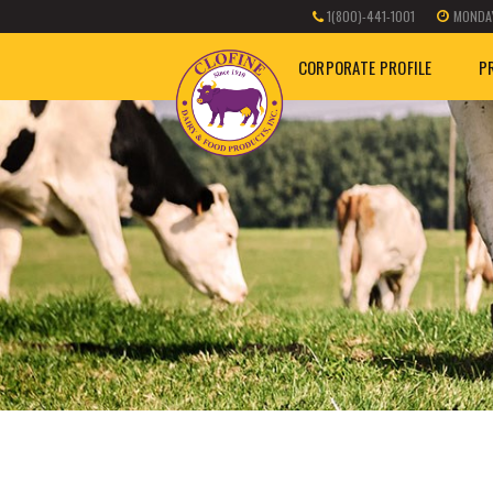
1(800)-441-1001
MONDAY
CORPORATE PROFILE
P