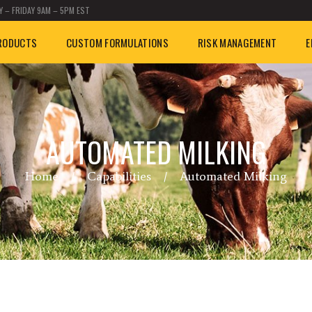
 – FRIDAY 9AM – 5PM EST
RODUCTS
CUSTOM FORMULATIONS
RISK MANAGEMENT
E
AUTOMATED MILKING
Home
Capabilities
Automated Milking