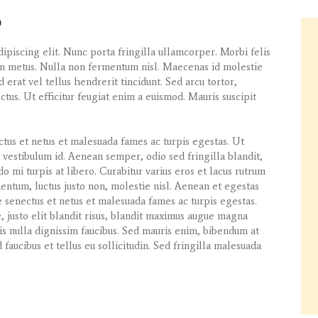
0
ipiscing elit. Nunc porta fringilla ullamcorper. Morbi felis
tum metus. Nulla non fermentum nisl. Maecenas id molestie
d erat vel tellus hendrerit tincidunt. Sed arcu tortor,
ectus. Ut efficitur feugiat enim a euismod. Mauris suscipit
ctus et netus et malesuada fames ac turpis egestas. Ut
 vestibulum id. Aenean semper, odio sed fringilla blandit,
o mi turpis at libero. Curabitur varius eros et lacus rutrum
entum, luctus justo non, molestie nisl. Aenean et egestas
e senectus et netus et malesuada fames ac turpis egestas.
e, justo elit blandit risus, blandit maximus augue magna
s nulla dignissim faucibus. Sed mauris enim, bibendum at
faucibus et tellus eu sollicitudin. Sed fringilla malesuada