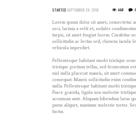
STARTED
SEPTEMBER 29, 2016
648
Lorem ipsum dolor sit amet, consectetur ad
orci, lacinia a velit et, sodales condimen
turpis, sit amet feugiat lorem. Curabitur se
sollicitudin ac lectus sed, rhoncus iaculis l
vehicula imperdiet.
Pellentesque habitant morbi tristique sene
tristique pretium tellus, sed fermentum est
nisl nulla placerat mauris, sit amet commod
consequat. Mauris sollicitudin enim condim
nulla. Pellentesque habitant morbi tristiqu
Fusce gravida, ligula non molestie tristiqu
accumsan ante. Aliquam bibendum lacus qui
purus aliquet, maximus molestie tortor. Sed 
luctus.