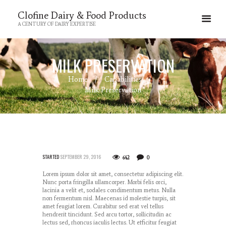
Clofine Dairy & Food Products
A CENTURY OF DAIRY EXPERTISE
MILK PRESERVATION
Home
Capabilities
Milk Preservation
STARTED
SEPTEMBER 29, 2016
642
0
Lorem ipsum dolor sit amet, consectetur adipiscing elit.
Nunc porta fringilla ullamcorper. Morbi felis orci,
lacinia a velit et, sodales condimentum metus. Nulla
non fermentum nisl. Maecenas id molestie turpis, sit
amet feugiat lorem. Curabitur sed erat vel tellus
hendrerit tincidunt. Sed arcu tortor, sollicitudin ac
lectus sed, rhoncus iaculis lectus. Ut efficitur feugiat