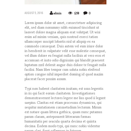
AUGUST 5, 2016
admin
1258
0
Lorem ipsum dolor sit amet, consectetuer adipiscing
elit, sed diam nonummy nibh euismod tincidunt ut
laoreet dolore magna aliquam erat volutpat. Ut wisi
enim ad minim veniam, quis nostrud exerci tation
ullamcorper suscipit lobortis nisl ut aliquip ex ea
commodo consequat. Duis autem vel eum iriure dolor
in hendrerit in vulputate velit esse molestie consequat,
vel illum dolore eu feugiat nulla facilisis at vero eros et
accumsan et iusto odio dignissim qui blandit praesent
luptatum zzril delenit augue duis dolore te feugait nulla
facilisi. Nam liber tempor cum soluta nobis eleifend
option congue nihil imperdiet doming id quod mazim
placerat facer possim assum.
Typi non habent claritatem insitam; est usus legentis
in iis qui facit eorum claritatem. Investigationes
demonstraverunt lectores legere me lius quod ii legunt
saepius. Claritas est etiam processus dynamicus, qui
sequitur mutationem consuetudium lectorum. Mirum
est notare quam littera gothica, quam nunc putamus
parum claram, anteposuerit litterarum formas
humanitatis per seacula quarta decima et quinta
decima. Eodem modo typi, qui nunc nobis videntur
parum clari, fiant sollemnes in futurum.