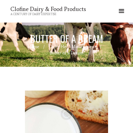
Clofine Dairy & Food Products
A CENTURY OF DAIRY EXPERTISE
BUTTER OF A DREAM
Home
Dairy Herd Management
Butter of a Dream