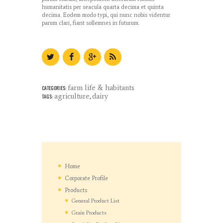
humanitatis per seacula quarta decima et quinta
decima. Eodem modo typi, qui nunc nobis videntur
parum clari, fiant sollemnes in futurum.
farm life & habitants
CATEGORIES:
agriculture
dairy
TAGS:
,
Home
Corporate Profile
Products
General Product List
Grain Products