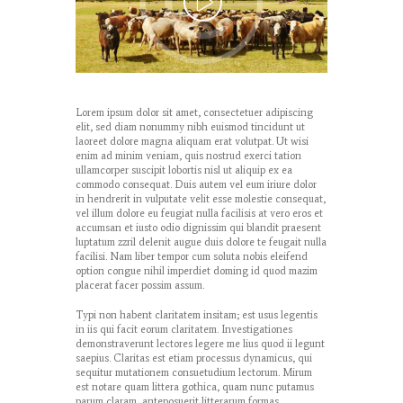
Lorem ipsum dolor sit amet, consectetuer adipiscing
elit, sed diam nonummy nibh euismod tincidunt ut
laoreet dolore magna aliquam erat volutpat. Ut wisi
enim ad minim veniam, quis nostrud exerci tation
ullamcorper suscipit lobortis nisl ut aliquip ex ea
commodo consequat. Duis autem vel eum iriure dolor
in hendrerit in vulputate velit esse molestie consequat,
vel illum dolore eu feugiat nulla facilisis at vero eros et
accumsan et iusto odio dignissim qui blandit praesent
luptatum zzril delenit augue duis dolore te feugait nulla
facilisi. Nam liber tempor cum soluta nobis eleifend
option congue nihil imperdiet doming id quod mazim
placerat facer possim assum.
Typi non habent claritatem insitam; est usus legentis
in iis qui facit eorum claritatem. Investigationes
demonstraverunt lectores legere me lius quod ii legunt
saepius. Claritas est etiam processus dynamicus, qui
sequitur mutationem consuetudium lectorum. Mirum
est notare quam littera gothica, quam nunc putamus
parum claram, anteposuerit litterarum formas