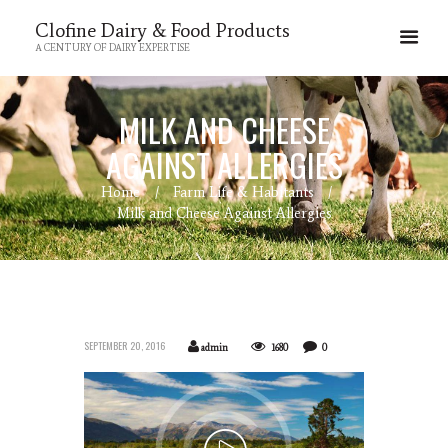
Clofine Dairy & Food Products
A CENTURY OF DAIRY EXPERTISE
MILK AND CHEESE
AGAINST ALLERGIES
Home
Farm Life & Habitants
Milk and Cheese Against Allergies
SEPTEMBER 20, 2016
admin
1680
0